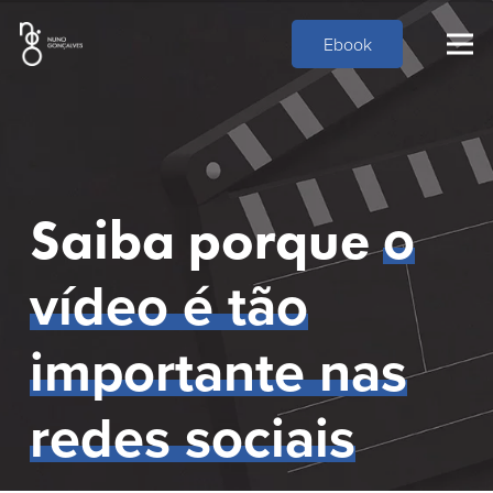
Ebook
o
Saiba porque
vídeo é tão
importante nas
redes sociais