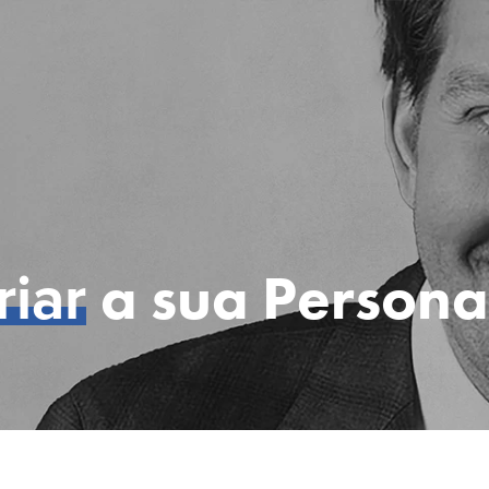
riar
a sua Personal