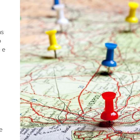
as
o
 e
e