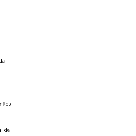
da
mitos
l da