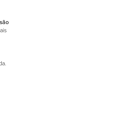
rsão
ais
da.