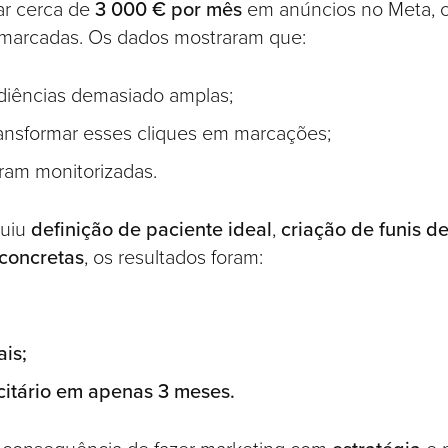
ar cerca de
3 000 € por mês
em anúncios no Meta, 
marcadas. Os dados mostraram que:
udiências demasiado amplas;
ransformar esses cliques em marcações;
eram monitorizadas.
luiu
definição de paciente ideal
,
criação de funis d
concretas
, os resultados foram:
is;
icitário em apenas 3 meses.