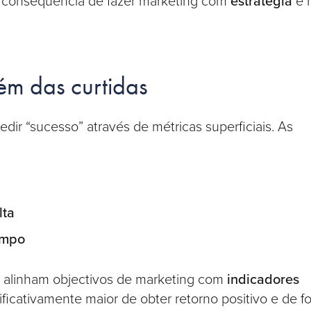
 consequência de fazer marketing com
estratégia
e 
ém das curtidas
ir “sucesso” através de métricas superficiais. As
lta
empo
 alinham objectivos de marketing com
indicadores
ficativamente maior de obter retorno positivo e de f