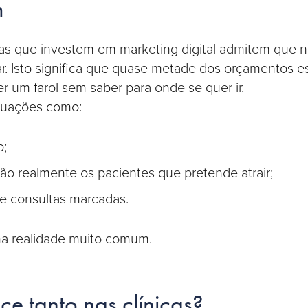
m
s que investem em marketing digital admitem que 
r. Isto significa que quase metade dos orçamentos es
r um farol sem saber para onde se quer ir.
ituações como:
o;
o realmente os pacientes que pretende atrair;
de consultas marcadas.
uma realidade muito comum.
ce tanto nas clínicas?